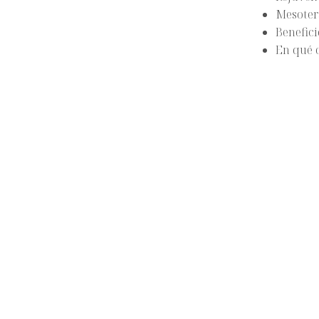
Mesotera
Benefici
En qué 