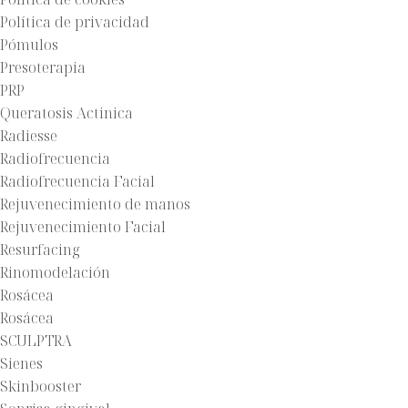
Política de privacidad
Pómulos
Presoterapia
PRP
Queratosis Actinica
Radiesse
Radiofrecuencia
Radiofrecuencia Facial
Rejuvenecimiento de manos
Rejuvenecimiento Facial
Resurfacing
Rinomodelación
Rosácea
Rosácea
SCULPTRA
Sienes
Skinbooster