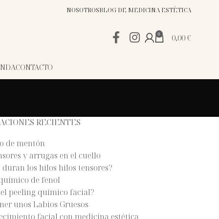
NOSOTROS
BLOG DE MEDICINA ESTÉTICA
0
0,00
€
ENDA
CONTACTO
ACIONES RECIENTES
o de mentón
nsores y arrugas en el cuello
duran los hilos hilos tensores?
químico de fenol
el peeling químico facial?
ner unos Labios Gruesos
cimiento facial con medicina estética