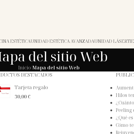
INA ESTÉTICA
UNIDAD ESTÉTICA AVANZADA
UNIDAD LÁSER
TI
apa del sitio Web
Inicio
Mapa del sitio Web
ODUCTOS DESTACADOS
PUBLIC
Tarjeta regalo
Aument
Hilos te
€
¿Cuánto 
Peeling 
¿Qué es 
Cómo te
Rejuvene