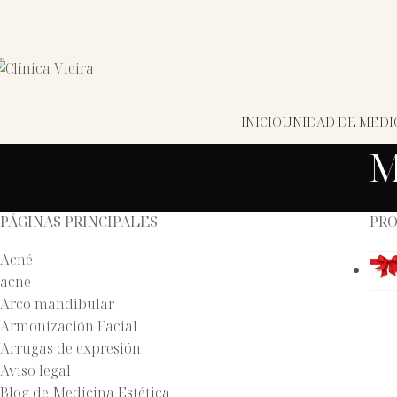
INICIO
UNIDAD DE MEDIC
M
PÁGINAS PRINCIPALES
PR
Acné
acne
Arco mandibular
Armonización Facial
Arrugas de expresión
Aviso legal
Blog de Medicina Estética