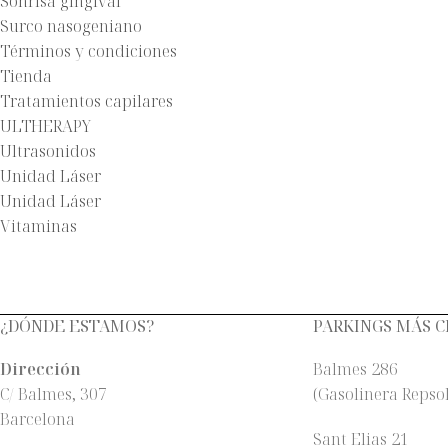
Sonrisa gingival
Surco nasogeniano
Términos y condiciones
Tienda
Tratamientos capilares
ULTHERAPY
Ultrasonidos
Unidad Láser
Unidad Láser
Vitaminas
¿DÓNDE ESTAMOS?
PARKINGS MÁS 
Dirección
Balmes 286
C/ Balmes, 307
(Gasolinera Repsol
Barcelona
Sant Elias 21