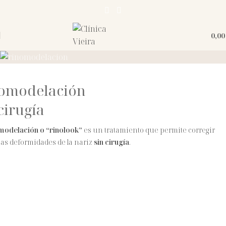
0,0
Rinolook
omodelación
CONSULTAR
cirugía
modelación o “rinolook”
es un tratamiento que permite corregir
s deformidades de la nariz
sin cirugía
.