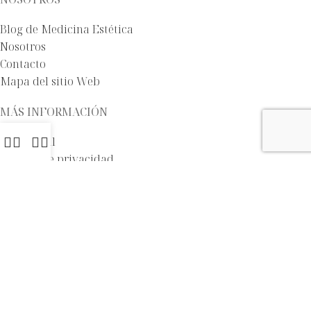
Blog de Medicina Estética
Nosotros
Contacto
Mapa del sitio Web
MÁS INFORMACIÓN
Aviso legal
Política de privacidad
Política de cookies
Términos y condiciones
Declaración de accesibilidad
Web creada por
Agencia Clover
PROGRAMA KIT DIGITAL COFINANCIADO POR LOS FONDOS