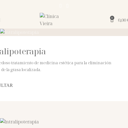
0
0,00
Eliminación
ralipoterapia
efectiva de la
doso tratamiento de medicina estética para la eliminación
grasa localizada
 de la grasa localizada.
CONSULTAR
ULTAR