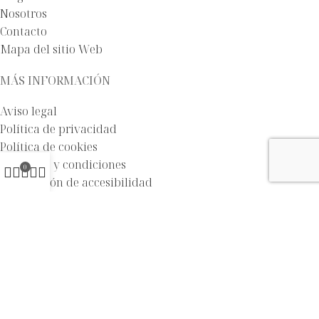
Nosotros
Contacto
Mapa del sitio Web
MÁS INFORMACIÓN
Aviso legal
Política de privacidad
Política de cookies
Términos y condiciones
0
Declaración de accesibilidad
Web creada por
Agencia Clover
PROGRAMA KIT DIGITAL COFINANCIADO POR LOS FONDOS
NEXT GENERATION (EU) DEL MECANISMO DE
RECUPERACIÓN Y RESILENCIA