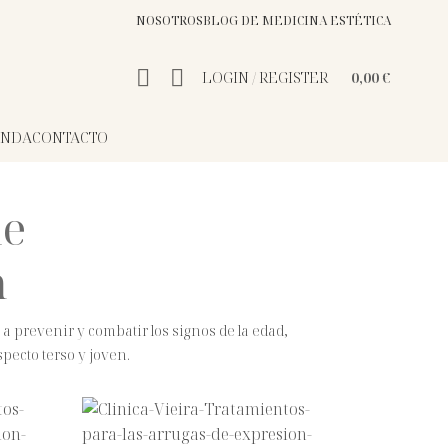
NOSOTROS
BLOG DE MEDICINA ESTÉTICA
LOGIN / REGISTER
0,00
€
ENDA
CONTACTO
de
n
 prevenir y combatir los signos de la edad,
specto terso y joven.