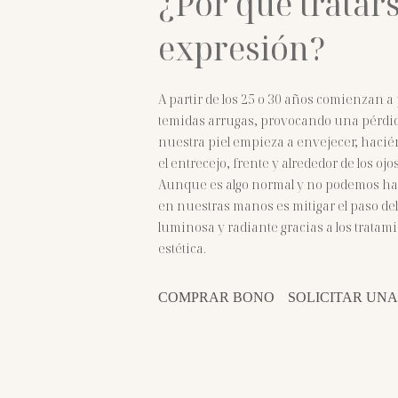
¿Por qué tratars
expresión?
A partir de los 25 o 30 años comienzan a
temidas arrugas, provocando una pérdida
nuestra piel empieza a envejecer, haci
el entrecejo, frente y alrededor de los ojo
Aunque es algo normal y no podemos hace
en nuestras manos es mitigar el paso de
luminosa y radiante gracias a los trata
estética.
COMPRAR BONO
SOLICITAR UNA